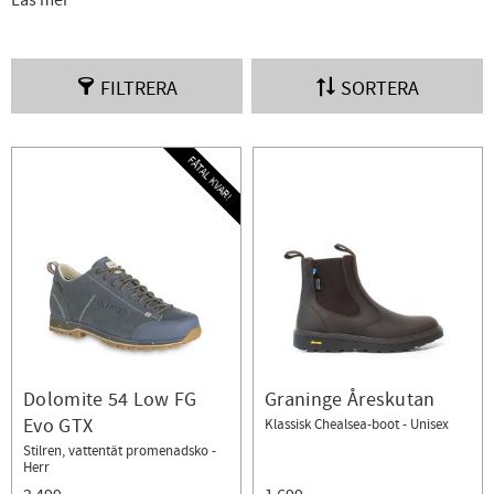
Läs mer
även till vardags.
FILTRERA
SORTERA
FÅTAL KVAR!
Dolomite 54 Low FG
Graninge Åreskutan
Evo GTX
Klassisk Chealsea-boot - Unisex
Stilren, vattentät promenadsko -
Herr