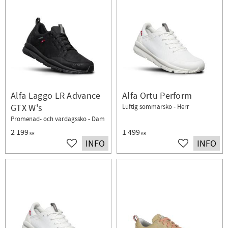
Alfa Laggo LR Advance
Alfa Ortu Perform
GTX W's
Luftig sommarsko - Herr
Promenad- och vardagssko - Dam
2 199
1 499
KR
KR
INFO
INFO
Lägg till i favoriter
Lägg till i fav