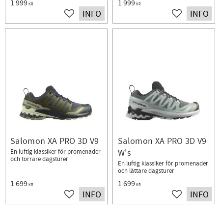
1 999
1 999
KR
KR
INFO
INFO
Lägg till i favoriter
Lägg till i fav
Salomon XA PRO 3D V9
Salomon XA PRO 3D V9
W's
En luftig klassiker för promenader
och torrare dagsturer
En luftig klassiker för promenader
och lättare dagsturer
1 699
1 699
KR
KR
INFO
INFO
Lägg till i favoriter
Lägg till i fav