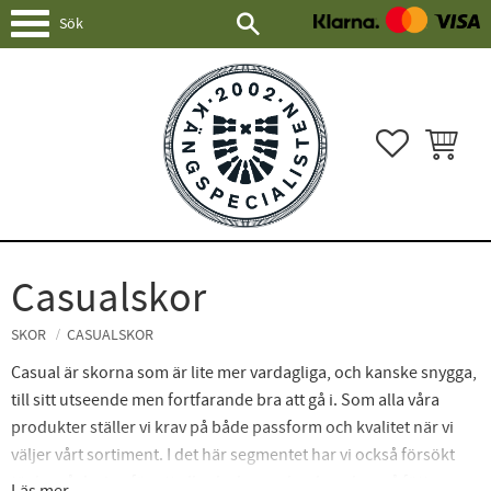
Meny
FAVORITER
KUNDVAG
Casualskor
SKOR
CASUALSKOR
Casual är skorna som är lite mer vardagliga, och kanske snygga,
till sitt utseende men fortfarande bra att gå i. Som alla våra
produkter ställer vi krav på både passform och kvalitet när vi
väljer vårt sortiment. I det här segmentet har vi också försökt
tänka på design för att alla ska kunna har bra skor på fötterna,