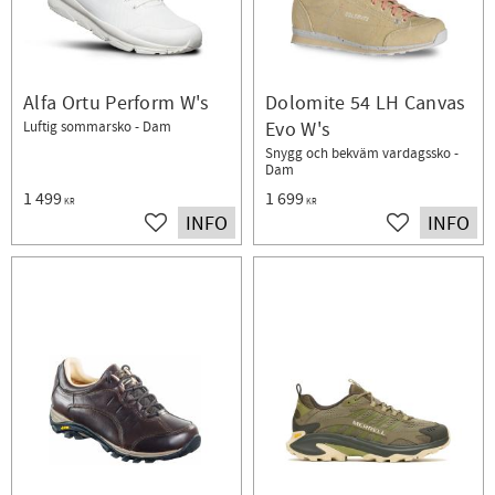
Alfa Ortu Perform W's
Dolomite 54 LH Canvas
Evo W's
Luftig sommarsko - Dam
Snygg och bekväm vardagssko -
Dam
1 499
1 699
KR
KR
INFO
INFO
Lägg till i favoriter
Lägg till i fav