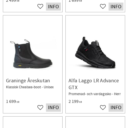
2 499
1 699
KR
KR
INFO
INFO
Lägg till i favoriter
Lägg till i fav
Graninge Åreskutan
Alfa Laggo LR Advance
GTX
Klassisk Chealsea-boot - Unisex
Promenad- och vardagssko - Herr
1 699
2 199
KR
KR
INFO
INFO
Lägg till i favoriter
Lägg till i fav