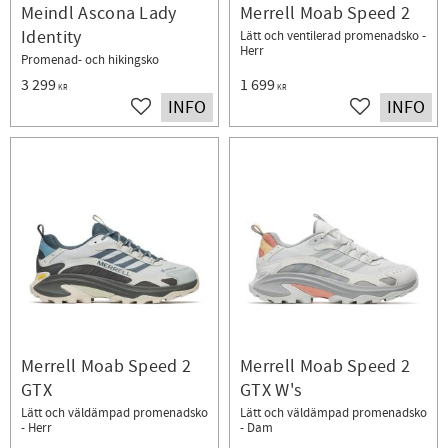
Meindl Ascona Lady
Merrell Moab Speed 2
Identity
Lätt och ventilerad promenadsko -
Herr
Promenad- och hikingsko
3 299
1 699
KR
KR
INFO
INFO
Lägg till i favoriter
Lägg till i fav
Merrell Moab Speed 2
Merrell Moab Speed 2
GTX
GTX W's
Lätt och väldämpad promenadsko
Lätt och väldämpad promenadsko
- Herr
- Dam