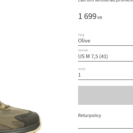
Lätt och ventilerad promen
1 699
KR
Färg
Storlek
Antal
Returpolicy