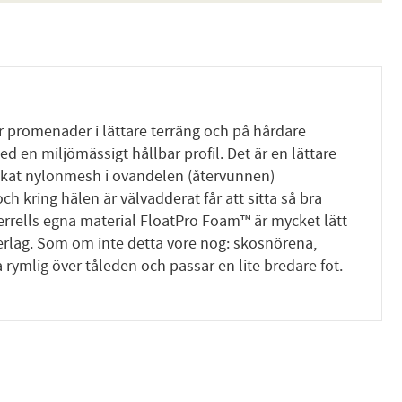
ör promenader i lättare terräng och på hårdare
en miljömässigt hållbar profil. Det är en lättare
tickat nylonmesh i ovandelen (återvunnen)
 kring hälen är välvadderat får att sitta så bra
errells egna material FloatPro Foam™ är mycket lätt
derlag. Som om inte detta vore nog: skosnörena,
 rymlig över tåleden och passar en lite bredare fot.