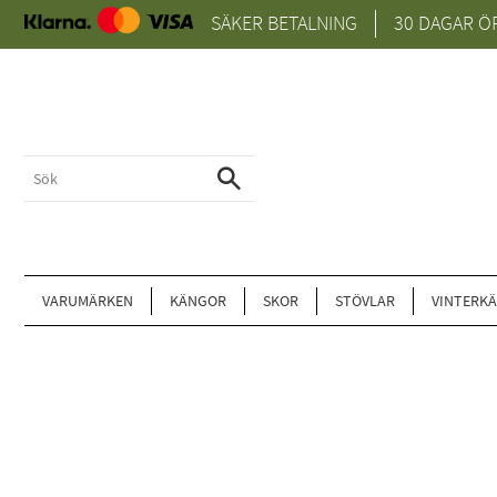
SÄKER BETALNING
30 DAGAR Ö
VARUMÄRKEN
KÄNGOR
SKOR
STÖVLAR
VINTERK