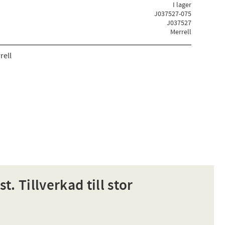
I lager
J037527-075
J037527
Merrell
rell
. Tillverkad till stor