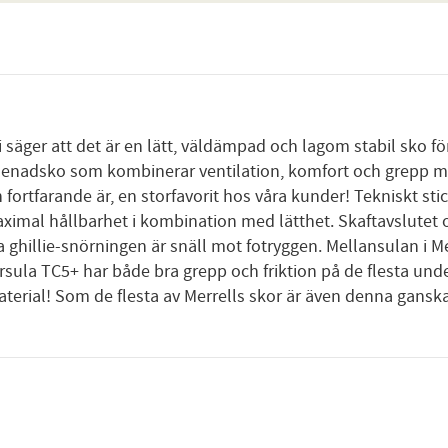
i säger att det är en lätt, väldämpad och lagom stabil sko f
enadsko som kombinerar ventilation, komfort och grepp med 
 fortfarande är, en storfavorit hos våra kunder! Tekniskt s
mal hållbarhet i kombination med lätthet. Skaftavslutet och
 ghillie-snörningen är snäll mot fotryggen. Mellansulan i M
rsula TC5+ har både bra grepp och friktion på de flesta un
terial! Som de flesta av Merrells skor är även denna ganska