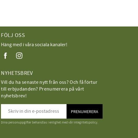
FÖLJ OSS
Häng med i våra sociala kanaler!
NYHETSBREV
Vill du ha senaste nytt från oss? Och få förtur
till erbjudanden? Prenumerera på vårt
nyhetsbrev!
PRENUMERERA
Dina personuppgifter behandlas i enlighet med vår
integritetspolicy
.