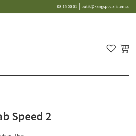
08-15 00 01
butik@kangspecialisten.se
FAVORITER
KUNDVA
ab Speed 2