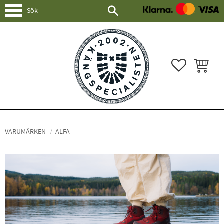
Meny
FAVORITER
KUNDVAG
VARUMÄRKEN
ALFA