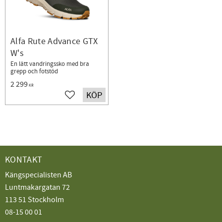
Alfa Rute Advance GTX
W's
En lätt vandringssko med bra
grepp och fotstöd
2 299
KR
KÖP
Lägg till i favoriter
KONTAKT
Kängspecialisten AB
Luntmakargatan 72
113 51 Stockholm
08-15 00 01