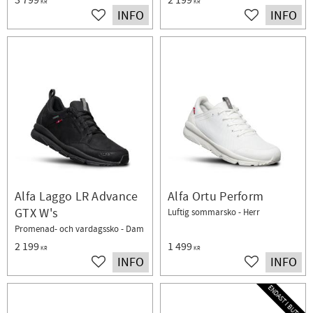
3 799
2 199
KR
KR
INFO
INFO
Lägg till i favoriter
Lägg till i fav
Alfa Laggo LR Advance
Alfa Ortu Perform
GTX W's
Luftig sommarsko - Herr
Promenad- och vardagssko - Dam
2 199
1 499
KR
KR
INFO
INFO
Lägg till i favoriter
Lägg till i fav
ENDAST I BUTIK!