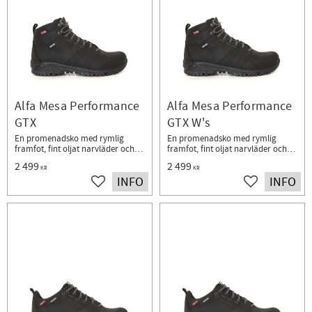
Alfa Mesa Performance
Alfa Mesa Performance
GTX
GTX W's
En promenadsko med rymlig
En promenadsko med rymlig
framfot, fint oljat narvläder och
framfot, fint oljat narvläder och
vattentätt membran - Herr
vattentätt membran​ - Dam
2 499
2 499
KR
KR
INFO
INFO
Lägg till i favoriter
Lägg till i fav