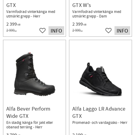
GTX
GTX W's
Varmfodrad vinterkänga med
Varmfodrad vinterkänga med
utmärkt grepp - Herr
utmärkt grepp - Dam
2 399
2 399
KR
KR
INFO
INFO
2 999
2 999
KR
KR
Lägg till i favoriter
Lägg till i fav
Alfa Bever Perform
Alfa Laggo LR Advance
Wide GTX
GTX
En stadig känga för jakt eller
Promenad- och vardagssko - Herr
obanad terräng - Herr