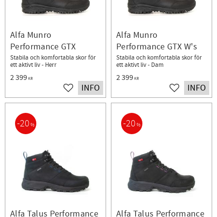
Alfa Munro
Alfa Munro
Performance GTX
Performance GTX W's
Stabila och komfortabla skor för
Stabila och komfortabla skor för
ett aktivt liv - Herr
ett aktivt liv - Dam
2 399
2 399
KR
KR
INFO
INFO
Lägg till i favoriter
Lägg till i fav
20
20
%
%
Alfa Talus Performance
Alfa Talus Performance