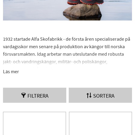
1932 startade Alfa Skofabrikk - de första åren specialiserade på
vardagsskor men senare på produktion av kängor till norska
försvarsmakten. Idag arbetar man uteslutande med robusta
jakt- och vandringskängor, militär- och poliskängor,
längdpjäxor och fritidsskor.
Läs mer
FILTRERA
SORTERA