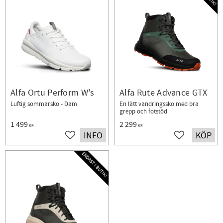
Alfa Ortu Perform W's
Alfa Rute Advance GTX
Luftig sommarsko - Dam
En lätt vandringssko med bra
grepp och fotstöd
1 499
2 299
KR
KR
INFO
KÖP
Lägg till i favoriter
Lägg till i fav
ENDAST I BUTIK!