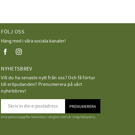
FÖLJ OSS
Häng med i våra sociala kanaler!
NYHETSBREV
Vill du ha senaste nytt från oss? Och få förtur
till erbjudanden? Prenumerera på vårt
nyhetsbrev!
PRENUMERERA
Dina personuppgifter behandlas i enlighet med vår
integritetspolicy
.