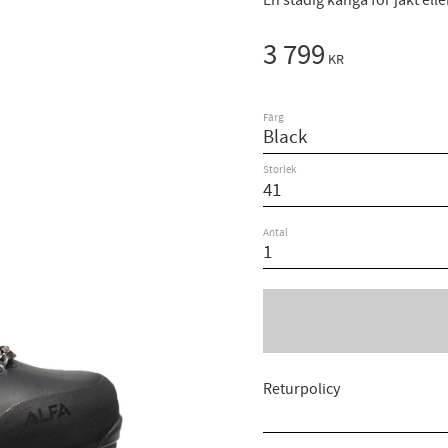
En stadig känga för jakt ell
3 799
KR
Färg
Storlek
Antal
Returpolicy