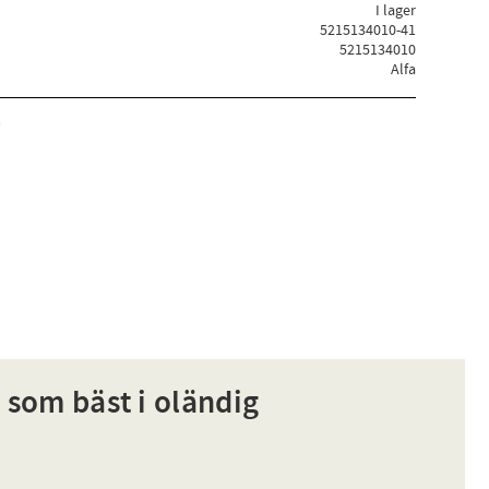
I lager
5215134010-41
5215134010
Alfa
a
 som bäst i oländig