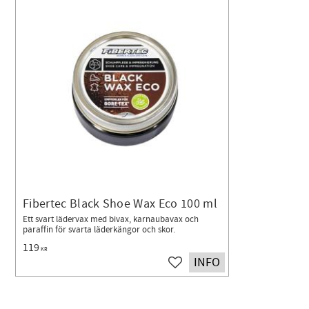
Fibertec Black Shoe Wax Eco 100 ml
Ett svart lädervax med bivax, karnaubavax och
paraffin för svarta läderkängor och skor.
119
KR
INFO
Lägg till i favoriter