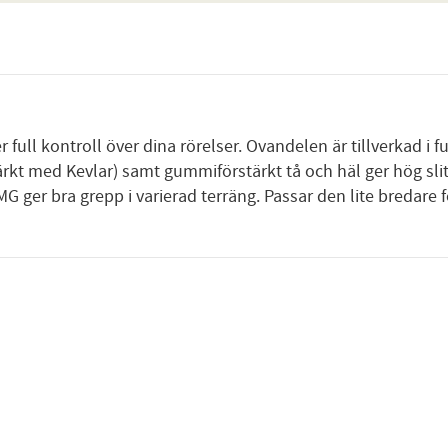
ull kontroll över dina rörelser. Ovandelen är tillverkad i f
t med Kevlar) samt gummiförstärkt tå och häl ger hög slits
G ger bra grepp i varierad terräng. Passar den lite bredare f