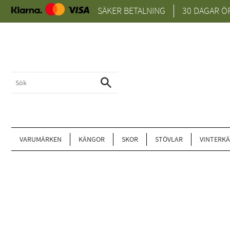
SÄKER BETALNING
30 DAGAR Ö
VARUMÄRKEN
KÄNGOR
SKOR
STÖVLAR
VINTERK