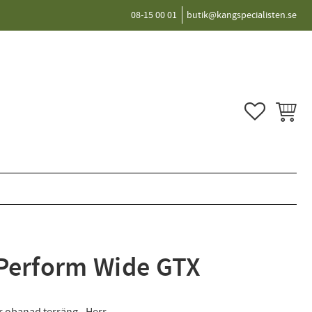
08-15 00 01
butik@kangspecialisten.se
FAVORITER
KUNDVA
 Perform Wide GTX