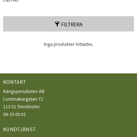
Läs mer
nästan alla sorters fötter - breda, smala, höga över tårna och
med precis rätt kombination av stöd och stabilitet för dig!
FILTRERA
Inga produkter hittades.
KONTAKT
Kängspecialisten AB
Luntmakargatan 72
113 51 Stockholm
08-15 00 01
KUNDTJÄNST