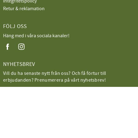
Integritetspolicy
Retur & reklamation
FÖLJ OSS
Häng med i våra sociala kanaler!
NYHETSBREV
Vill du ha senaste nytt från oss? Och få förtur till
erbjudanden? Prenumerera på vårt nyhetsbrev!
PRENUMERERA
Dina personuppgifter behandlas i enlighet med vår
integritetspolicy
.