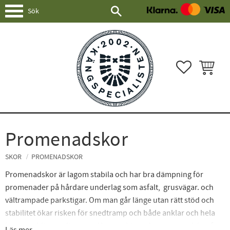
Meny
FAVORITER
KUNDVAG
Promenadskor
SKOR
PROMENADSKOR
Promenadskor är lagom stabila och har bra dämpning för
promenader på hårdare underlag som asfalt,
grusvägar. och
vältrampade parkstigar. Om man går länge utan rätt stöd och
stabilitet ökar risken för snedtramp och både anklar och hela
kroppen blir onödigt trött. Hos oss hittar du promenadskor för