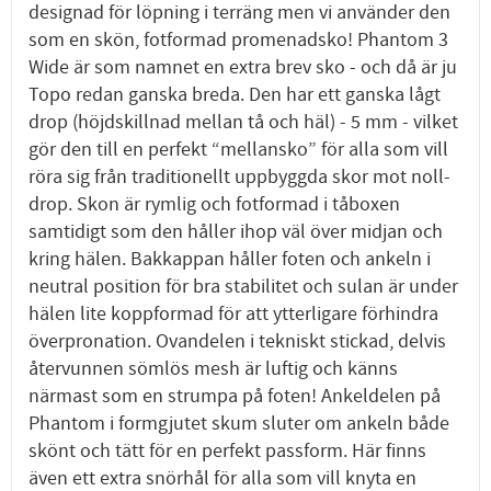
designad för löpning i terräng men vi använder den
som en skön, fotformad promenadsko! Phantom 3
Wide är som namnet en extra brev sko - och då är ju
Topo redan ganska breda. Den har ett ganska lågt
drop (höjdskillnad mellan tå och häl) - 5 mm - vilket
gör den till en perfekt “mellansko” för alla som vill
röra sig från traditionellt uppbyggda skor mot noll-
drop. Skon är rymlig och fotformad i tåboxen
samtidigt som den håller ihop väl över midjan och
kring hälen. Bakkappan håller foten och ankeln i
neutral position för bra stabilitet och sulan är under
hälen lite koppformad för att ytterligare förhindra
överpronation. Ovandelen i tekniskt stickad, delvis
återvunnen sömlös mesh är luftig och känns
närmast som en strumpa på foten! Ankeldelen på
Phantom i formgjutet skum sluter om ankeln både
skönt och tätt för en perfekt passform. Här finns
även ett extra snörhål för alla som vill knyta en