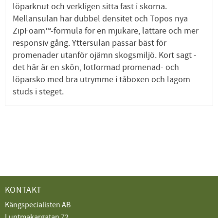
löparknut och verkligen sitta fast i skorna.
Mellansulan har dubbel densitet och Topos nya
ZipFoam™-formula för en mjukare, lättare och mer
responsiv gång. Yttersulan passar bäst för
promenader utanför ojämn skogsmiljö. Kort sagt -
det här är en skön, fotformad promenad- och
löparsko med bra utrymme i tåboxen och lagom
studs i steget.
KONTAKT
Kängspecialisten AB
Luntmakargatan 72