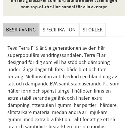
En riktig klassiker som fortfarande håller ställningen
som top-of-the-line sandal för alla äventyr
BESKRIVNING
SPECIFIKATION
STORLEK
Teva Terra Fi 5 är 5:e generationen av den här
superpopulära vandringssandalen. Terra Fi är
designad för dig som vill ha stöd och dämpning
under långa dagar till fots i både blöt och torr
terräng. Mellansulan är tillverkad i en blandning av
lätt och dämpande EVA samt stabiliserande PU som
håller form och spänst länge. I hålfoten finns en
extra stabiliserande gelänk och i hälen extra
dämpning. Yttersulan i gummi har partier i hårdare,
slitstarkare material medan andra är i mjukare
gummi med extra bra friktion - allt för att ge ett så
bra och samtidigt slitstarkt grepp som möjligt.