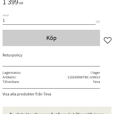
1 399
KR
Antal
st
Köp
Lägg ti
Returpolicy
Lagerstatus
I lager
Artikelnr
1102456WTBC-USM13
Tillverkare
Teva
Visa alla produkter från Teva