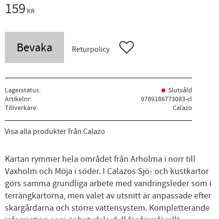
159
KR
Bevaka
Lägg till i favoriter
Returpolicy
Lagerstatus
Slutsåld
Artikelnr
9789186773083-cl
Tillverkare
Calazo
Visa alla produkter från Calazo
Kartan rymmer hela området från Arholma i norr till
Vaxholm och Möja i söder. I Calazos Sjö- och kustkartor
görs samma grundliga arbete med vandringsleder som i
terrängkartorna, men valet av utsnitt är anpassade efter
skärgårdarna och större vattensystem. Kompletterande