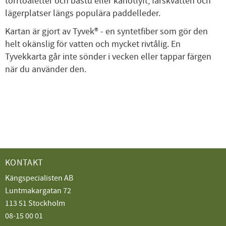
torrtoaletter och bastu eller kanotlyft, färskvatten och
lägerplatser längs populära paddelleder.
Kartan är gjort av Tyvek® - en syntetfiber som gör den
helt okänslig för vatten och mycket rivtålig. En
Tyvekkarta går inte sönder i vecken eller tappar färgen
när du använder den.
KONTAKT
Kängspecialisten AB
Luntmakargatan 72
113 51 Stockholm
08-15 00 01