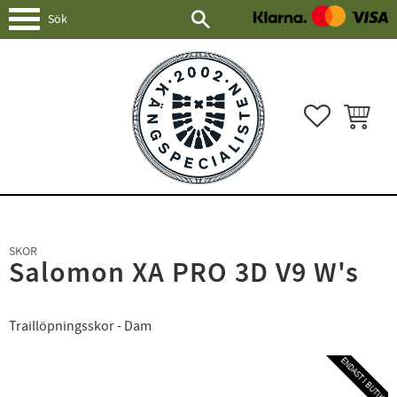
Meny
FAVORITER
KUNDVAG
SKOR
Salomon XA PRO 3D V9 W's
Traillöpningsskor - Dam
ENDAST I BUTIK!