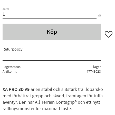
Antal
st
Köp
Lägg ti
Returpolicy
Lagerstatus
I lager
Artikelnr
47748023
XA PRO 3D V9
är en stabil och slitstark traillöparsko
med förbättrat grepp och skydd, framtagen för tuffa
äventyr. Den har All Terrain Contagrip® och ett nytt
räfflingsmönster för maximalt fäste.