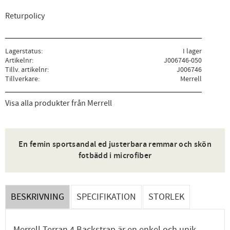
Returpolicy
Lagerstatus
I lager
Artikelnr
J006746-050
Tillv. artikelnr
J006746
Tillverkare
Merrell
Visa alla produkter från Merrell
En femin sportsandal ed justerbara remmar och skön
fotbädd i microfiber
BESKRIVNING
SPECIFIKATION
STORLEK
Merrell Terran 4 Backstrap är en enkel och unik