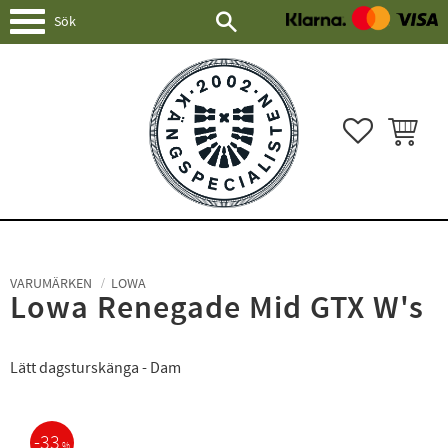
Meny
FAVORITER
KUNDVAG
VARUMÄRKEN
LOWA
Lowa Renegade Mid GTX W's
Lätt dagsturskänga - Dam
33
%