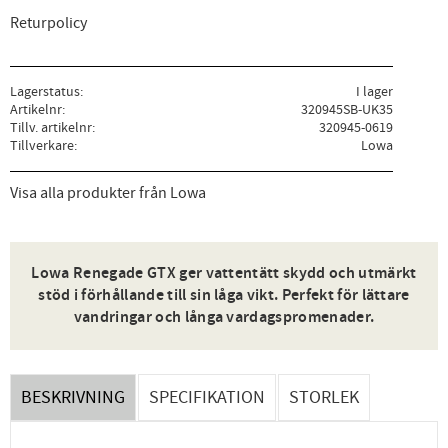
Returpolicy
Lagerstatus
I lager
Artikelnr
320945SB-UK35
Tillv. artikelnr
320945-0619
Tillverkare
Lowa
Visa alla produkter från Lowa
Lowa Renegade GTX ger vattentätt skydd och utmärkt
stöd i förhållande till sin låga vikt. Perfekt för lättare
vandringar och långa vardagspromenader.
BESKRIVNING
SPECIFIKATION
STORLEK