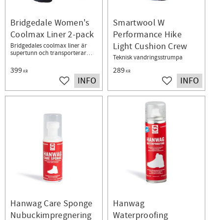
Bridgedale Women's
Smartwool W
Coolmax Liner 2-pack
Performance Hike
Light Cushion Crew
Bridgedales coolmax liner är
supertunn och transporterar
Teknisk vandringsstrumpa
bort fukt snabbt
399
289
KR
KR
INFO
INFO
Lägg till i favoriter
Lägg till i favorit
Hanwag Care Sponge
Hanwag
Nubuckimpregnering
Waterproofing