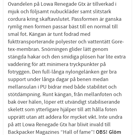
Ovandelen på Lowa Renegade Gtx är tillverkad i
mjuk och följsamt nubuckläder samt slitstark
cordura kring skaftavslutet. Passformen är ganska
rymlig men formen passar bäst till en normal till
smal fot. Kängan är tunt fodrad med
fukttransporterande polyester och vattentätt Gore-
tex-membran. Snörningen glider lätt genom
stängda hakar och den smidiga plösen har lite extra
vaddering för att minimera tryckpunkter på
fotryggen. Den full-långa nylongelänken ger bra
support under långa dagar på benen medan
mellansulan i PU bidrar med både stabilitet och
stötdämpning. Runt kängan, från mellanfoten och
bak över hälen, löper ett utvändigt stabiliserande
skelett som ytterligare hjälper till att hålla foten
upprätt utan att addera för mycket vikt. Inte undra
på att Lowa Renegade Gtx har blivit invald till
Backpacker Magazines “Hall of fame”!
OBS! Glöm