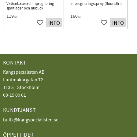
Vattenbaserad impregnering
Impregneringsspray (flouridfri)
spaltläder och nubuck
119
160
KR
KR
INFO
INFO
Lägg till i favoriter
Lägg till i favorit
KONTAKT
Kängspecialisten AB
Luntmakargatan 72
113 51 Stockholm
08-15 00 01
KUNDTJÄNST
butik@kangspecialisten.se
ÖPPETTIDER