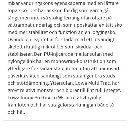
mixar vandringskons egenskaperna med en lättare
löparsko. Det här är skon för dig som gärna går
långt men inte i så stökig terräng utan oftare på
vältrampat underlag och som uppskattar en lätt sko
med mer stabilitet och funktion än en joggingsko.
Ovandelen i syntet är förstärkt med ett utvändigt
skelett i kraftig mikrofiber som skyddar och
stabiliserar. Den PU-injicerade mellansulan med
nylongelänk har en monowrap-konstruktion som
ytterligare förstärker stabiliteten utan att nämnvärt
påverka vikten samtidigt som sulan ger bra studs
och stötdämpning. Yttersulan, Lowa Multi Trac, har
grovt relativt mönster och bidrar till fint rull i steget.
Lowa Innox Pro Gtx Lo Ws är relativt rymlig i
framfoten och har slitageförstärkningar i både tå
och häl.