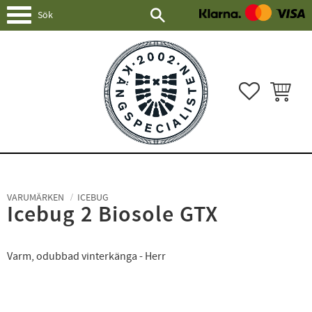
Meny
FAVORITER
KUNDVAG
VARUMÄRKEN
ICEBUG
Icebug 2 Biosole GTX
Varm, odubbad vinterkänga - Herr