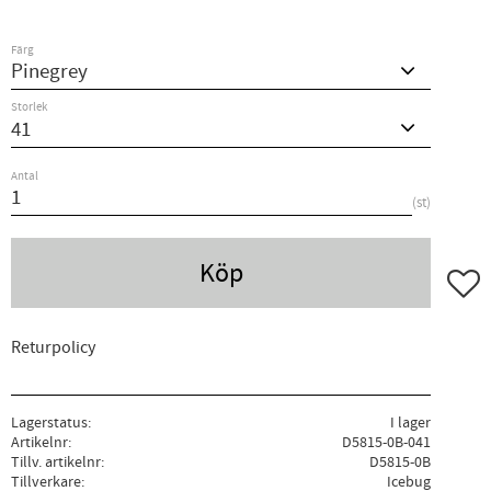
Färg
Storlek
Antal
st
Köp
Lägg ti
Returpolicy
Lagerstatus
I lager
Artikelnr
D5815-0B-041
Tillv. artikelnr
D5815-0B
Tillverkare
Icebug