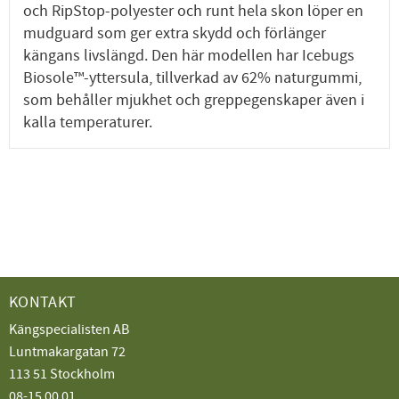
och RipStop-polyester och runt hela skon löper en
mudguard som ger extra skydd och förlänger
kängans livslängd. Den här modellen har Icebugs
Biosole™-yttersula, tillverkad av 62% naturgummi,
som behåller mjukhet och greppegenskaper även i
kalla temperaturer.
KONTAKT
Kängspecialisten AB
Luntmakargatan 72
113 51 Stockholm
08-15 00 01