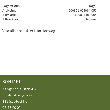
Lagerstatus
I lager
Artikelnr
600801-064064-050
Tillv. artikelnr
600801-064064
Tillverkare
Hanwag
Visa alla produkter från Hanwag
KONTAKT
Kängspecialisten AB
Luntmakargatan 72
113 51 Stockholm
08-15 00 01