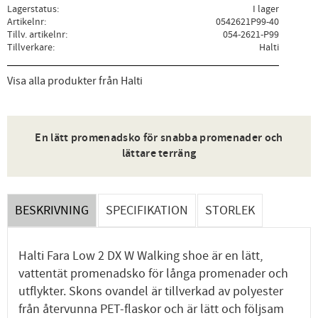
Lagerstatus
I lager
Artikelnr
0542621P99-40
Tillv. artikelnr
054-2621-P99
Tillverkare
Halti
Visa alla produkter från Halti
En lätt promenadsko för snabba promenader och
lättare terräng
BESKRIVNING
SPECIFIKATION
STORLEK
Halti Fara Low 2 DX W Walking shoe är en lätt,
vattentät promenadsko för långa promenader och
utflykter. Skons ovandel är tillverkad av polyester
från återvunna PET-flaskor och är lätt och följsam