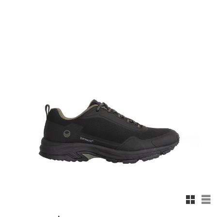
Rutnäts
Lis