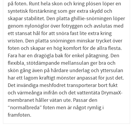
på foten. Runt hela skon och kring plösen löper en
syntetisk förstärkning som ger extra skydd och
skapar stabilitet. Den platta ghillie-snörningen löper
genom nylonöglor över fotryggen och avslutas med
ett stansat hål för att snöra fast lite extra kring
vristen. Den platta snörningen minskar trycket över
foten och skapar en hög komfort för de allra flesta.
Fara har en dragögla bak för enkel påtagning. Den
flexibla, stötdämpande mellansulan ger bra och
skön gång även på hårdare underlag och yttersulan
har ett lagom kraftigt mönster anpassat för just det.
Det invändiga meshfodret transporterar bort fukt
och värmeånga inifrån och det vattentäta DrymaxX-
membranet håller vätan ute. Passar den
“normalbreda” foten men är något rymlig i
framfoten.