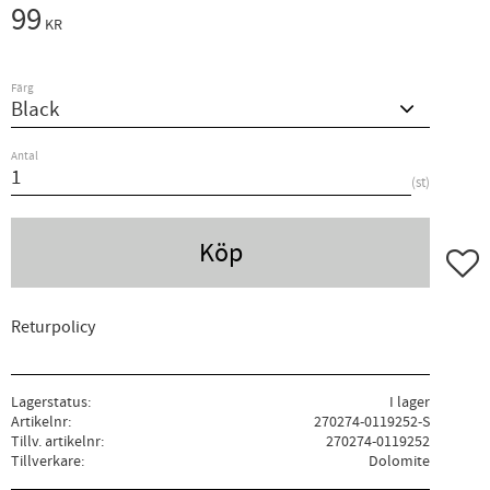
99
KR
Färg
Antal
st
Köp
Lägg ti
Returpolicy
Lagerstatus
I lager
Artikelnr
270274-0119252-S
Tillv. artikelnr
270274-0119252
Tillverkare
Dolomite