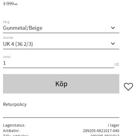
Ordinarie pris:
1 999
KR
Färg
Storlek
Antal
st
Köp
Lägg ti
Returpolicy
Lagerstatus
I lager
Artikelnr
289205-0821017-040