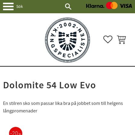
Meny
FAVORITER
KUNDVAG
Dolomite 54 Low Evo
En stilren sko som passar lika bra på jobbet som till helgens
långpromenader
20
%