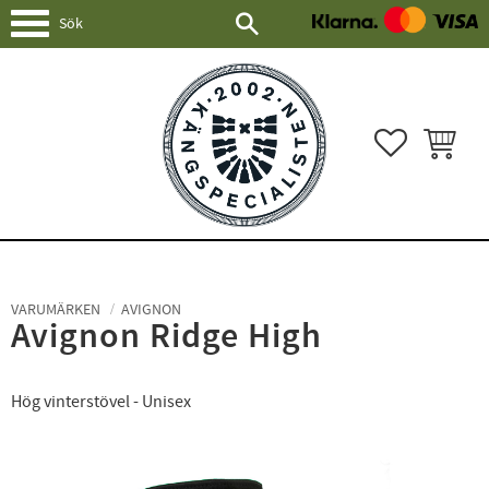
Meny
FAVORITER
KUNDVAG
VARUMÄRKEN
AVIGNON
Avignon Ridge High
Hög vinterstövel - Unisex