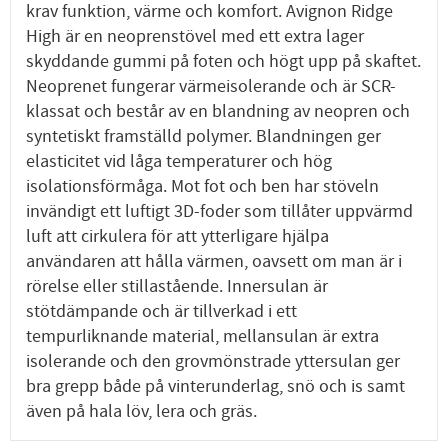
krav funktion, värme och komfort. Avignon Ridge
High är en neoprenstövel med ett extra lager
skyddande gummi på foten och högt upp på skaftet.
Neoprenet fungerar värmeisolerande och är SCR-
klassat och består av en blandning av neopren och
syntetiskt framställd polymer. Blandningen ger
elasticitet vid låga temperaturer och hög
isolationsförmåga. Mot fot och ben har stöveln
invändigt ett luftigt 3D-foder som tillåter uppvärmd
luft att cirkulera för att ytterligare hjälpa
användaren att hålla värmen, oavsett om man är i
rörelse eller stillastående. Innersulan är
stötdämpande och är tillverkad i ett
tempurliknande material, mellansulan är extra
isolerande och den grovmönstrade yttersulan ger
bra grepp både på vinterunderlag, snö och is samt
även på hala löv, lera och gräs.