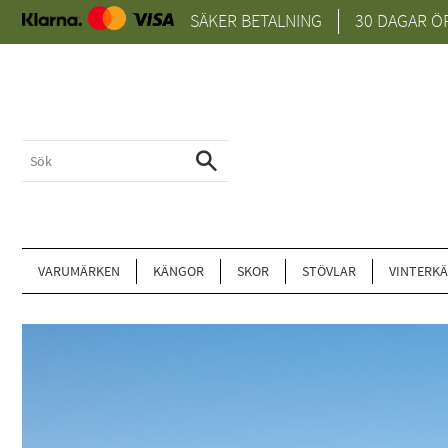
SÄKER BETALNING
30 DAGAR Ö
VARUMÄRKEN
KÄNGOR
SKOR
STÖVLAR
VINTERK