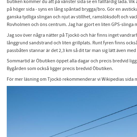
butiken kommer du att på vänster sida se en fallfärdig lada. Vik
på höger sida - syns en lång spåntad brygga/bro. Gör en avstick
ganska tydliga slingan och njut av stillhet, ramslöksdoft och v
Rovholmen och öns centrum. Jag har gjort en liten GPS-slinga m
Jag sov över några nätter på Tjockö och här finns inget vandrarh
långgrund sandstrand och liten grillplats. Runt fyren finns ock
passbåten stannar är det 2,3 km så dit tar man sig lätt även med
Sommartid är Öbutiken öppet alla dagar och precis bredvid ligger 
Bygården som också ligger precis bredvid Öbutiken.
För mer läsning om Tjockö rekommenderar vi Wikipedias sida