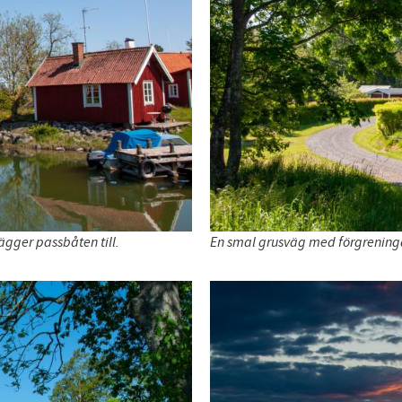
ägger passbåten till.
En smal grusväg med förgreninga