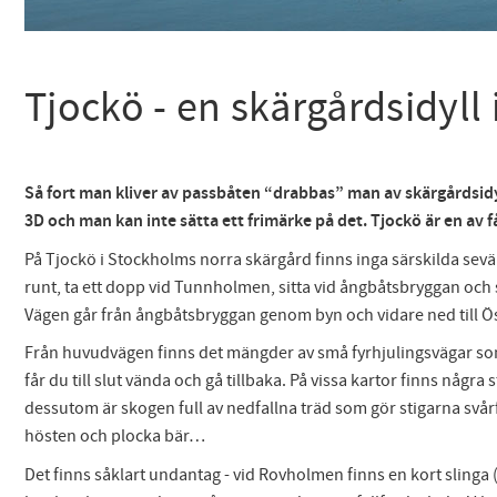
Tjockö - en skärgårdsidyll
Så fort man kliver av passbåten “drabbas” man av skärgårdsidyl
3D och man kan inte sätta ett frimärke på det. Tjockö är en av f
På Tjockö i Stockholms norra skärgård finns inga särskilda sevä
runt, ta ett dopp vid Tunnholmen, sitta vid ångbåtsbryggan och 
Vägen går från ångbåtsbryggan genom byn och vidare ned till Ös
Från huvudvägen finns det mängder av små fyrhjulingsvägar som näs
får du till slut vända och gå tillbaka. På vissa kartor finns någ
dessutom är skogen full av nedfallna träd som gör stigarna svårf
hösten och plocka bär…
Det finns såklart undantag - vid Rovholmen finns en kort sling