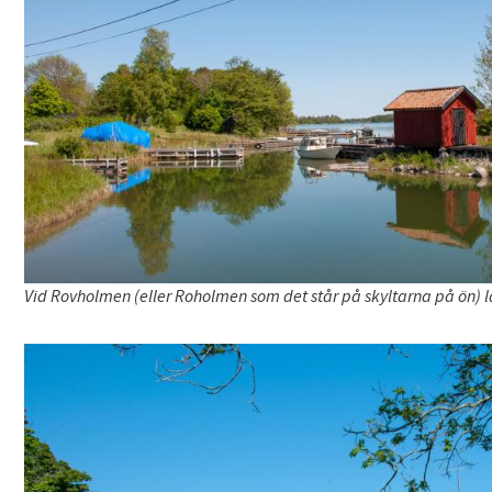
Vid Rovholmen (eller Roholmen som det står på skyltarna på ön) l