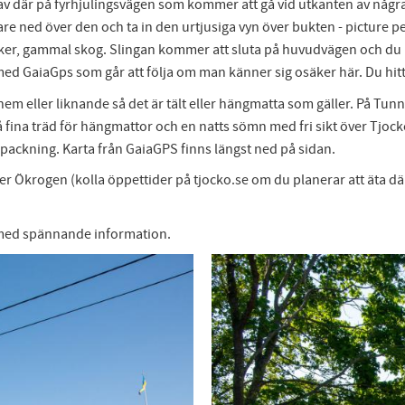
 av där på fyrhjulingsvägen som kommer att gå vid utkanten av några 
are ned över den och ta in den urtjusiga vyn över bukten - picture 
acker, gammal skog. Slingan kommer att sluta på huvudvägen och du k
ed GaiaGps som går att följa om man känner sig osäker här. Du hitt
em eller liknande så det är tält eller hängmatta som gäller. På Tun
så fina träd för hängmattor och en natts sömn med fri sikt över Tj
 packning. Karta från GaiaGPS finns längst ned på sidan.
Ökrogen (kolla öppettider på tjocko.se om du planerar att äta där). F
 med spännande information.