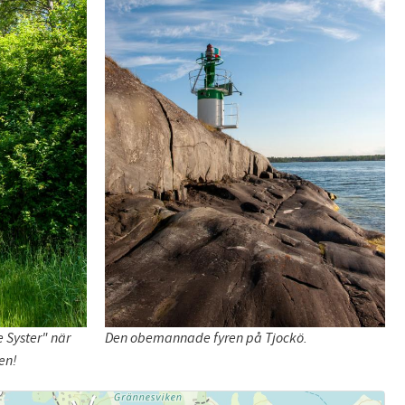
e Syster" när
Den obemannade fyren på Tjockö.
en!