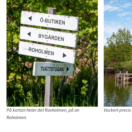
På kartan heter det Rovholmen, på ön
Vackert precis 
Roholmen.