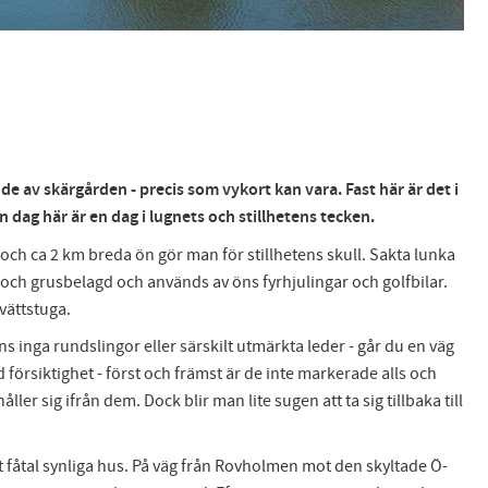
 av skärgården - precis som vykort kan vara. Fast här är det i
 dag här är en dag i lugnets och stillhetens tecken.
och ca 2 km breda ön gör man för stillhetens skull. Sakta lunka
 och grusbelagd och används av öns fyrhjulingar och golfbilar.
vättstuga.
ns inga rundslingor eller särskilt utmärkta leder - går du en väg
 försiktighet - först och främst är de inte markerade alls och
 sig ifrån dem. Dock blir man lite sugen att ta sig tillbaka till
 fåtal synliga hus. På väg från Rovholmen mot den skyltade Ö-