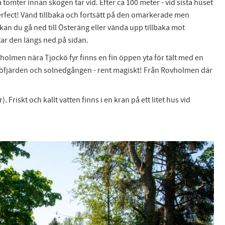
tomter innan skogen tar vid. Efter ca 100 meter - vid sista huset
perfect! Vänd tillbaka och fortsätt på den omarkerade men
an du gå ned till Österäng eller vända upp tillbaka mot
ar den längs ned på sidan.
nholmen nära Tjockö fyr finns en fin öppen yta för tält med en
ocköfjärden och solnedgången - rent magiskt! Från Rovholmen där
riskt och kallt vatten finns i en kran på ett litet hus vid