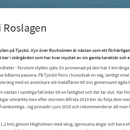
 i Roslagen
len på Tjockö. Vyn över Rovholmen är nästan som ett förhärligande
å öar i skärgården som har kvar mycket av sin gamla karaktär och en
rdheter - förutom idyllen själv. En promenad på den här 5 km långa 
se båtarna passera. På Tjockö finns i huvudsak en väg, lantligt smal
teräng med en avstickare vid mataffären till öns gemensamt ägda t
tan i samtliga fall leder till en fastighet och där tar slut. Här fin
ra stigar utmärkta men efter stormen Alfrida 2019 bör du följa dem med
ramkomliga. Jag provade i juni 2020 och rekommenderar att man håller
a (1,2 km) genom Högholmen med skog, igenvuxna ängar och bara ett